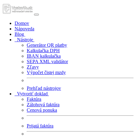
Domov
Nápoveda
Blog
Nástroje
Generátor QR platby
Kalkulačka DPH
IBAN kalkulačka
SEPA XML validátor
Zľavy
Výpočet čistej mzdy
Prehľad nástrojov
Vytvoriť doklad
Faktúra
Zálohová faktúra
Cenová ponuka
Prijatá faktúra