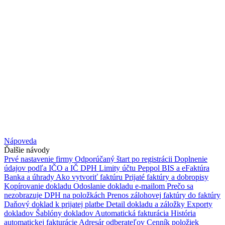
Nápoveda
Ďalšie návody
Prvé nastavenie firmy
Odporúčaný štart po registrácii
Doplnenie
údajov podľa IČO a IČ DPH
Limity účtu
Peppol BIS a eFaktúra
Banka a úhrady
Ako vytvoriť faktúru
Prijaté faktúry a dobropisy
Kopírovanie dokladu
Odoslanie dokladu e-mailom
Prečo sa
nezobrazuje DPH na položkách
Prenos zálohovej faktúry do faktúry
Daňový doklad k prijatej platbe
Detail dokladu a záložky
Exporty
dokladov
Šablóny dokladov
Automatická fakturácia
História
automatickej fakturácie
Adresár odberateľov
Cenník položiek