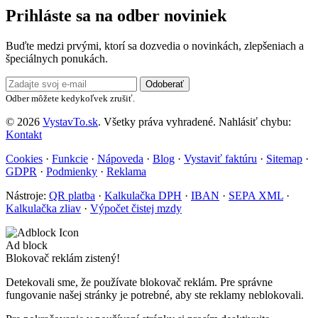
Prihláste sa na odber noviniek
Buďte medzi prvými, ktorí sa dozvedia o novinkách, zlepšeniach a
špeciálnych ponukách.
Odoberať
Odber môžete kedykoľvek zrušiť.
© 2026
VystavTo.sk
. Všetky práva vyhradené.
Nahlásiť chybu:
Kontakt
Cookies
·
Funkcie
·
Nápoveda
·
Blog
·
Vystaviť faktúru
·
Sitemap
·
GDPR
·
Podmienky
·
Reklama
Nástroje:
QR platba
·
Kalkulačka DPH
·
IBAN
·
SEPA XML
·
Kalkulačka zliav
·
Výpočet čistej mzdy
Ad block
Blokovač reklám zistený!
Detekovali sme, že používate blokovač reklám. Pre správne
fungovanie našej stránky je potrebné, aby ste reklamy neblokovali.