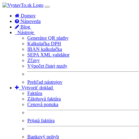
Domov
Nápoveda
Blog
Nástroje
Generátor QR platby
Kalkulačka DPH
IBAN kalkulačka
SEPA XML validátor
Zľavy
Výpočet čistej mzdy
Prehľad nástrojov
Vytvoriť doklad
Faktúra
Zálohová faktúra
Cenová ponuka
Prijatá faktúra
Bankový pohyb