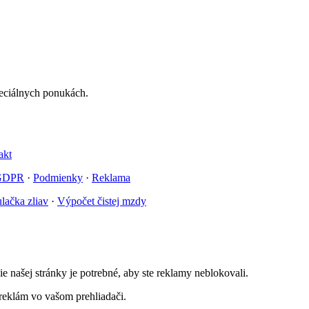
peciálnych ponukách.
akt
GDPR
·
Podmienky
·
Reklama
lačka zliav
·
Výpočet čistej mzdy
 našej stránky je potrebné, aby ste reklamy neblokovali.
 reklám vo vašom prehliadači.