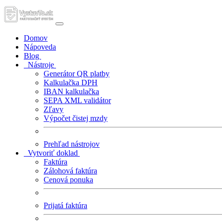
Domov
Nápoveda
Blog
Nástroje
Generátor QR platby
Kalkulačka DPH
IBAN kalkulačka
SEPA XML validátor
Zľavy
Výpočet čistej mzdy
Prehľad nástrojov
Vytvoriť doklad
Faktúra
Zálohová faktúra
Cenová ponuka
Prijatá faktúra