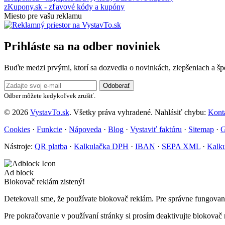
zKupony.sk - zľavové kódy a kupóny
Miesto pre vašu reklamu
Prihláste sa na odber noviniek
Buďte medzi prvými, ktorí sa dozvedia o novinkách, zlepšeniach a š
Odoberať
Odber môžete kedykoľvek zrušiť.
© 2026
VystavTo.sk
. Všetky práva vyhradené.
Nahlásiť chybu:
Kont
Cookies
·
Funkcie
·
Nápoveda
·
Blog
·
Vystaviť faktúru
·
Sitemap
·
Nástroje:
QR platba
·
Kalkulačka DPH
·
IBAN
·
SEPA XML
·
Kalku
Ad block
Blokovač reklám zistený!
Detekovali sme, že používate blokovač reklám. Pre správne fungovanie
Pre pokračovanie v používaní stránky si prosím deaktivujte blokovač