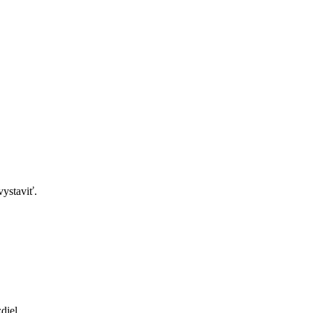
vystaviť.
diel.