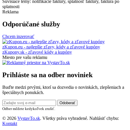
Súvisiace témy: notifikácie faktúry, splatnosť faktúry, faktúra po
splatnosti
Reklama
Odporúčané služby
Chcem inzerovať
zKupon.eu - najlepšie zľavy, kódy a zľavové kupóny
zKupony.sk - zľavové kódy a kupóny
Miesto pre vašu reklamu
Prihláste sa na odber noviniek
Buďte medzi prvými, ktorí sa dozvedia o novinkách, zlepšeniach a
špeciálnych ponukách.
Odoberať
Odber môžete kedykoľvek zrušiť.
© 2026
VystavTo.sk
. Všetky práva vyhradené.
Nahlásiť chybu:
Kontakt