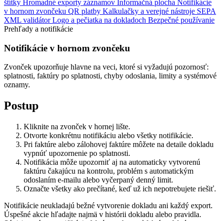
štítky
Hromadné exporty záznamov
Informačná plocha
Notifikácie
v hornom zvončeku
QR platby
Kalkulačky a verejné nástroje
SEPA
XML validátor
Logo a pečiatka na dokladoch
Bezpečné používanie
Prehľady a notifikácie
Notifikácie v hornom zvončeku
Zvonček upozorňuje hlavne na veci, ktoré si vyžadujú pozornosť:
splatnosti, faktúry po splatnosti, chyby odoslania, limity a systémové
oznamy.
Postup
Kliknite na zvonček v hornej lište.
Otvorte konkrétnu notifikáciu alebo všetky notifikácie.
Pri faktúre alebo zálohovej faktúre môžete na detaile dokladu
vypnúť upozornenie po splatnosti.
Notifikácia môže upozorniť aj na automaticky vytvorenú
faktúru čakajúcu na kontrolu, problém s automatickým
odoslaním e-mailu alebo vyčerpaný denný limit.
Označte všetky ako prečítané, keď už ich nepotrebujete riešiť.
Notifikácie neukladajú bežné vytvorenie dokladu ani každý export.
Úspešné akcie hľadajte najmä v histórii dokladu alebo pravidla.