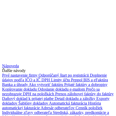
Nápoveda
Ďalšie návody
Prvé nastavenie firmy
Odporúčaný štart po registrácii
Doplnenie
údajov podľa IČO a IČ DPH
Limity účtu
Peppol BIS a eFaktúra
Banka a úhrady
Ako vytvoriť faktúru
Prijaté faktúry a dobropisy
Kopírovanie dokladu
Odoslanie dokladu e-mailom
Prečo sa
nezobrazuje DPH na položkách
Prenos zálohovej faktúry do faktúry
Daňový doklad k prijatej platbe
Detail dokladu a záložky
Exporty
dokladov
Šablóny dokladov
Automatická fakturácia
História
automatickej fakturácie
Adresár odberateľov
Cenník položiek
Individuálne zľavy odberateľa
Strediská, zákazky, predkontácie a