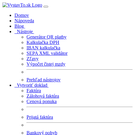
Domov
Nápoveda
Blog
Nástroje
Generátor QR platby
Kalkulačka DPH
IBAN kalkulačka
SEPA XML validátor
Zľavy
Výpočet čistej mzdy
Prehľad nástrojov
Vytvoriť doklad
Faktúra
Zálohová faktúra
Cenová ponuka
Prijatá faktúra
Bankový pohyb