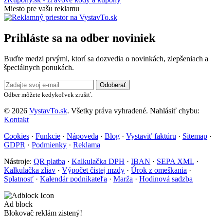
Miesto pre vašu reklamu
Prihláste sa na odber noviniek
Buďte medzi prvými, ktorí sa dozvedia o novinkách, zlepšeniach a
špeciálnych ponukách.
Odoberať
Odber môžete kedykoľvek zrušiť.
© 2026
VystavTo.sk
. Všetky práva vyhradené.
Nahlásiť chybu:
Kontakt
Cookies
·
Funkcie
·
Nápoveda
·
Blog
·
Vystaviť faktúru
·
Sitemap
·
GDPR
·
Podmienky
·
Reklama
Nástroje:
QR platba
·
Kalkulačka DPH
·
IBAN
·
SEPA XML
·
Kalkulačka zliav
·
Výpočet čistej mzdy
·
Úrok z omeškania
·
Splatnosť
·
Kalendár podnikateľa
·
Marža
·
Hodinová sadzba
Ad block
Blokovač reklám zistený!