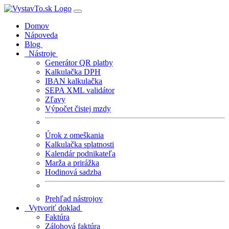
Domov
Nápoveda
Blog
Nástroje
Generátor QR platby
Kalkulačka DPH
IBAN kalkulačka
SEPA XML validátor
Zľavy
Výpočet čistej mzdy
Úrok z omeškania
Kalkulačka splatnosti
Kalendár podnikateľa
Marža a prirážka
Hodinová sadzba
Prehľad nástrojov
Vytvoriť doklad
Faktúra
Zálohová faktúra