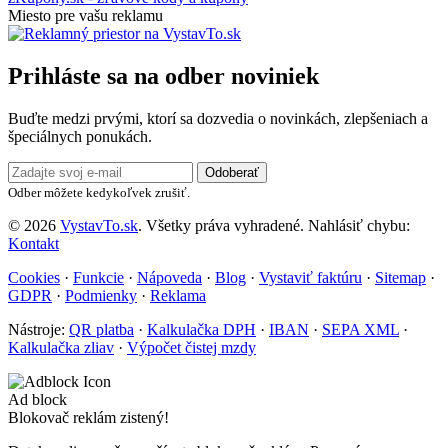
Miesto pre vašu reklamu
Prihláste sa na odber noviniek
Buďte medzi prvými, ktorí sa dozvedia o novinkách, zlepšeniach a
špeciálnych ponukách.
Odoberať
Odber môžete kedykoľvek zrušiť.
© 2026
VystavTo.sk
. Všetky práva vyhradené.
Nahlásiť chybu:
Kontakt
Cookies
·
Funkcie
·
Nápoveda
·
Blog
·
Vystaviť faktúru
·
Sitemap
·
GDPR
·
Podmienky
·
Reklama
Nástroje:
QR platba
·
Kalkulačka DPH
·
IBAN
·
SEPA XML
·
Kalkulačka zliav
·
Výpočet čistej mzdy
Ad block
Blokovač reklám zistený!