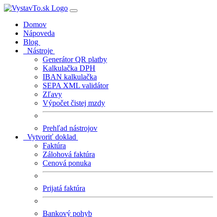
Domov
Nápoveda
Blog
Nástroje
Generátor QR platby
Kalkulačka DPH
IBAN kalkulačka
SEPA XML validátor
Zľavy
Výpočet čistej mzdy
Prehľad nástrojov
Vytvoriť doklad
Faktúra
Zálohová faktúra
Cenová ponuka
Prijatá faktúra
Bankový pohyb